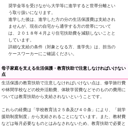
奨学金等を受けながら大学等に進学すると世帯分離とい
う取り扱いになります。
進学した後は、進学した方の分の生活保護費は支給され
ませんが、現在の自宅から通学する方の世帯について
は、２０１８年４月より住宅扶助費を減額しないことと
しています。
詳細な支給の条件（対象となる方、進学先）は、担当の
ケースワーカーにご確認ください。
母子家庭を支える生活保護・教育扶助で注意しなければいけない
点
生活保護の教育扶助で注意しなければいけない点は、修学旅行費
や林間学校などの校外活動費、体験学習費などそのものの費用に
ついては教育扶助から支給されないということです。
これらの経費は「学校教育法２５条及び４０条」により、「就学
援助制度制度」から支給されることになています。また、教材費
などは毎月必要なものとはみなされないため、教育扶助で必要と